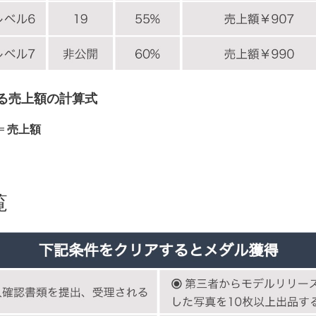
る売上額の計算式
=
売上額
覧